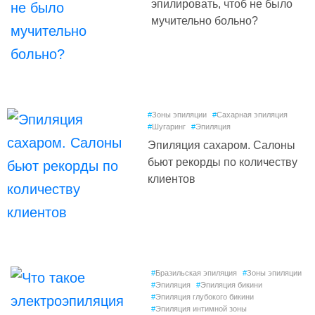
эпилировать, чтоб не было
мучительно больно?
#
Зоны эпиляции
#
Сахарная эпиляция
#
Шугаринг
#
Эпиляция
Эпиляция сахаром. Салоны
бьют рекорды по количеству
клиентов
#
Бразильская эпиляция
#
Зоны эпиляции
#
Эпиляция
#
Эпиляция бикини
#
Эпиляция глубокого бикини
#
Эпиляция интимной зоны