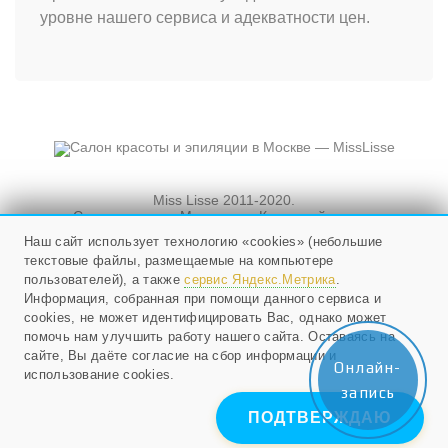
уровне нашего сервиса и адекватности цен.
Miss Lisse 2011-2020.
Салон красоты. Москва, ул. Кузнецкий мост, и
Новослободская, д. 3, стр. 3
Наш сайт использует технологию «cookies» (небольшие
текстовые файлы, размещаемые на компьютере
Мы работаем ежедневно
с 10 до 21, в воскресенье - с 10 до 20.
пользователей), а также
сервис Яндекс.Метрика
.
Информация, собранная при помощи данного сервиса и
cookies, не может идентифицировать Вас, однако может
+79268524985
;
помочь нам улучшить работу нашего сайта. Оставаясь на
E-mail:
info@misslisse.ru
сайте, Вы даёте согласие на сбор информации и
Онлайн-
использование cookies.
запись
ПОДТВЕРЖДАЮ