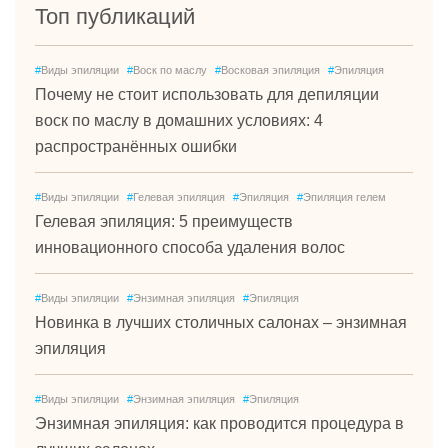
Топ публикаций
#
Виды эпиляции
#
Воск по маслу
#
Восковая эпиляция
#
Эпиляция
Почему не стоит использовать для депиляции
воск по маслу в домашних условиях: 4
распространённых ошибки
#
Виды эпиляции
#
Гелевая эпиляция
#
Эпиляция
#
Эпиляция гелем
Гелевая эпиляция: 5 преимуществ
инновационного способа удаления волос
#
Виды эпиляции
#
Энзимная эпиляция
#
Эпиляция
Новинка в лучших столичных салонах – энзимная
эпиляция
#
Виды эпиляции
#
Энзимная эпиляция
#
Эпиляция
Энзимная эпиляция: как проводится процедура в