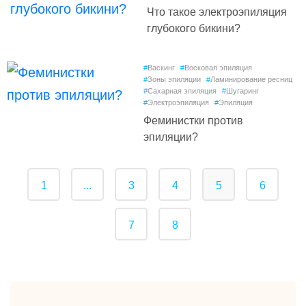
Что такое электроэпиляция
глубокого бикини?
#
Васкинг
#
Восковая эпиляция
#
Зоны эпиляции
#
Ламинирование ресниц
#
Сахарная эпиляция
#
Шугаринг
#
Электроэпиляция
#
Эпиляция
Феминистки против
эпиляции?
1
...
3
4
5
6
7
8