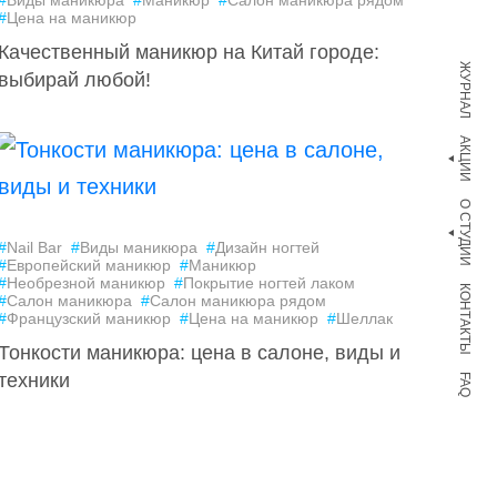
#
Виды маникюра
#
Маникюр
#
Салон маникюра рядом
#
Цена на маникюр
Качественный маникюр на Китай городе:
ЖУРНАЛ
выбирай любой!
АКЦИИ
О СТУДИИ
#
Nail Bar
#
Виды маникюра
#
Дизайн ногтей
#
Европейский маникюр
#
Маникюр
#
Необрезной маникюр
#
Покрытие ногтей лаком
КОНТАКТЫ
#
Салон маникюра
#
Салон маникюра рядом
#
Французский маникюр
#
Цена на маникюр
#
Шеллак
Тонкости маникюра: цена в салоне, виды и
техники
FAQ