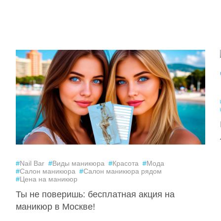
#
Nail Bar
#
Виды маникюра
#
Красота
#
Мода
#
Салон маникюра
#
Салон маникюра рядом
#
Цена на маникюр
Ты не поверишь: бесплатная акция на
маникюр в Москве!