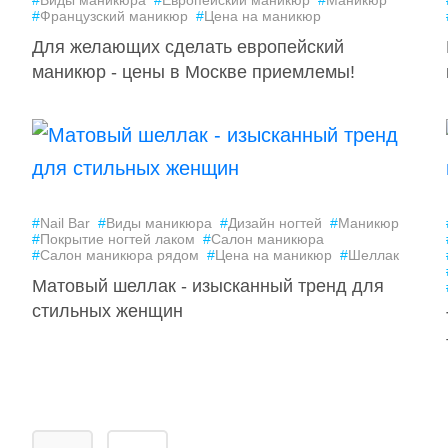
#
Виды маникюра
#
Европейский маникюр
#
Маникюр
#
Французский маникюр
#
Цена на маникюр
Для желающих сделать европейский
маникюр - цены в Москве приемлемы!
#
Nail Bar
#
Виды маникюра
#
Дизайн ногтей
#
Маникюр
#
Покрытие ногтей лаком
#
Салон маникюра
#
Салон маникюра рядом
#
Цена на маникюр
#
Шеллак
Матовый шеллак - изысканный тренд для
стильных женщин