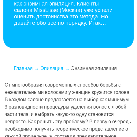
как энзимная эпиляция. Клиенты
салона MissLisse (Москва) уже успели
оценить достоинства это метода. Но
давайте обо всё по порядку. Итак…
Главная
Эпиляция
Энзимная эпиляция
От многообразия современных способов борьбы с
нежелательными волосами у женщин кружится голова.
В каждом салоне предлагается на выбор как минимум
3 разновидности процедуры удаления волос с любой
части тела, и выбрать какую-то одну становится
непросто. Как решить эту проблему? В первую очередь
необходимо получить теоретическое представление о
каждой процедуре, а, составив предварительное