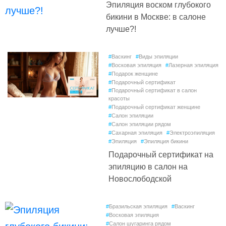
Эпиляция воском глубокого
бикини в Москве: в салоне
лучше?!
#
Васкинг
#
Виды эпиляции
#
Восковая эпиляция
#
Лазерная эпиляция
#
Подарок женщине
#
Подарочный сертификат
#
Подарочный сертификат в салон
красоты
#
Подарочный сертификат женщине
#
Салон эпиляции
#
Салон эпиляции рядом
#
Сахарная эпиляция
#
Электроэпиляция
#
Эпиляция
#
Эпиляция бикини
Подарочный сертификат на
эпиляцию в салон на
Новослободской
#
Бразильская эпиляция
#
Васкинг
#
Восковая эпиляция
#
Салон шугаринга рядом