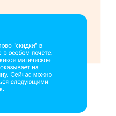
ово "скидки" в
 в особом почёте.
 какое магическое
 оказывает на
ну. Сейчас можно
ться следующими
к.