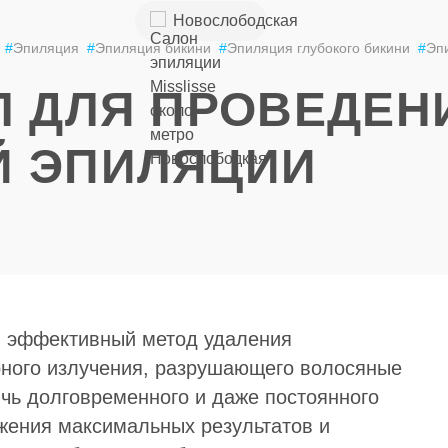
+7 (926) 852-
Новослободская
ЦЕНЫ
49-85
#
Эпиляция
#
Эпиляция бикини
#
Эпиляция глубокого бикини
#
Эп
Л ДЛЯ ПРОВЕДЕН
Й ЭПИЛЯЦИИ
и эффективный метод удаления
ного излучения, разрушающего волосяные
чь долговременного и даже постоянного
жения максимальных результатов и