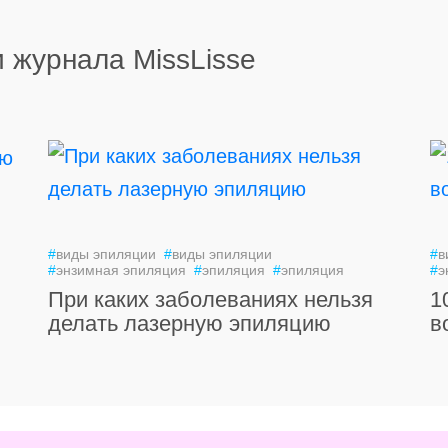
 журнала MissLisse
#
виды эпиляции
#
виды эпиляции
#
в
#
энзимная эпиляция
#
эпиляция
#
эпиляция
#
э
При каких заболеваниях нельзя
1
делать лазерную эпиляцию
в