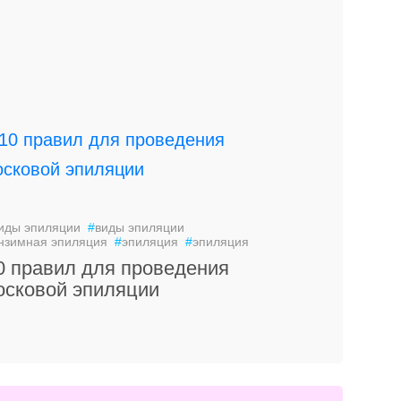
иды эпиляции
#
виды эпиляции
нзимная эпиляция
#
эпиляция
#
эпиляция
0 правил для проведения
осковой эпиляции