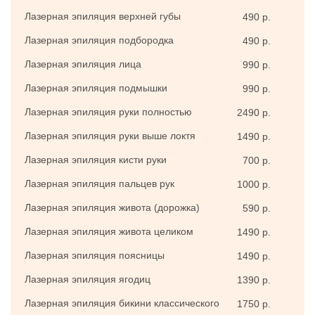
Лазерная эпиляция верхней губы
490 р.
Лазерная эпиляция подбородка
490 р.
Лазерная эпиляция лица
990 р.
При воздействии лазером на волосы происходит
Лазерная эпиляция подмышки
990 р.
поглощение световой энергии волосяными стержнями,
Лазерная эпиляция руки полностью
2490 р.
а в это время в подкожных тканях протекают
разнообразные реакции, важнейшая из которых –
Лазерная эпиляция руки выше локтя
1490 р.
термическая, или термолиз. В ходе ее реализации
Лазерная эпиляция кисти руки
700 р.
волосы нагреваются до 80°С. Высокая температура
Лазерная эпиляция пальцев рук
способствует разрушению фолликул и уничтожению
1000 р.
всех их клеток. Это приводит к приостановлению роста
Лазерная эпиляция живота (дорожка)
590 р.
волос на длительное время. Однако устранению
Лазерная эпиляция живота целиком
1490 р.
подвергаются только те волоски, какие находились в
стадии роста. А значит, из спящих фолликулов
Лазерная эпиляция поясницы
1490 р.
произрастают новые волосы. Поэтому к
лазерной
Лазерная эпиляция ягодиц
1390 р.
эпиляции
в
салоне
прибегают неоднократно, пока не
будет достигнут нужный результат.
Лазерная эпиляция бикини классического
1750 р.