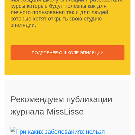
расположения самого салона: в
Москве
стоимость
курсы которые будут полезны как для
процедуры будет дороже, чем в любом
личного пользования так и для людей
провинциальном городе.
которые хотят открыть свою студию
эпиляции.
№3. Какие участки тела
можно подвергать
ПОДРОБНЕЕ
О ШКОЛЕ ЭПИЛЯЦИИ
лазерной эпиляции?
Рекомендуем публикации
журнала MissLisse
Исключением, куда не стоит направлять лазер,
являются глаза. Поэтому квалифицированные мастера
не удаляют волоски под бровями. Причина очевидна:
чтобы избежать повреждений тонкого кожного покрова