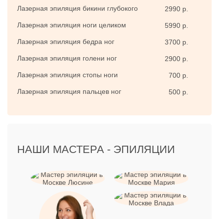
Но довольно часто возникает так называемый
Лазерная эпиляция бикини глубокого
2990 р.
«парадоксальный рост» – естественная реакция, когда
Лазерная эпиляция ноги целиком
5990 р.
через 3-5 сеансов у фолликулов происходит попытка
активировать созревание волосяных луковиц.
Лазерная эпиляция бедра ног
3700 р.
Паниковать не нужно, а следует просто продолжить
Лазерная эпиляция голени ног
2900 р.
курс.
Лазерная эпиляция стопы ноги
700 р.
№2. Соотношение «цена-
Лазерная эпиляция пальцев ног
500 р.
качество» в салоне. Какая
лазерная технология
НАШИ МАСТЕРА -
ЭПИЛЯЦИИ
лучше?
Рынок лазеров представлен большим числом
производителей. Однако всю их продукцию можно
свести всего к 7 видам: