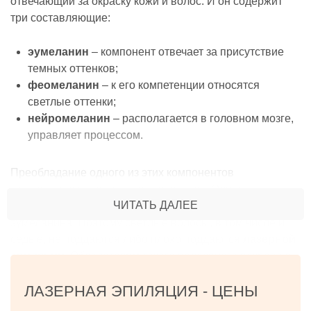
отвечающий за окраску кожи и волос. И он содержит
три составляющие:
эумеланин
– компонент отвечает за присутствие
темных оттенков;
феомеланин
– к его компетенции относятся
светлые оттенки;
нейромеланин
– располагается в головном мозге,
управляет процессом.
Преобладание одного из этих компонентов
сказывается на цвете волос человека. Однако
ЧИТАТЬ ДАЛЕЕ
способность к поглощению света есть лишь у
эумеланина. Поэтому светлые волосы, в том числе и
седые, не поддаются либо плохо поддаются
лазерной
эпиляции
. Обладателям такого волосяного покрова в
хорошем
салоне
предложат иные технологии,
ЛАЗЕРНАЯ ЭПИЛЯЦИЯ -
ЦЕНЫ
например: электро- или депиляцию.