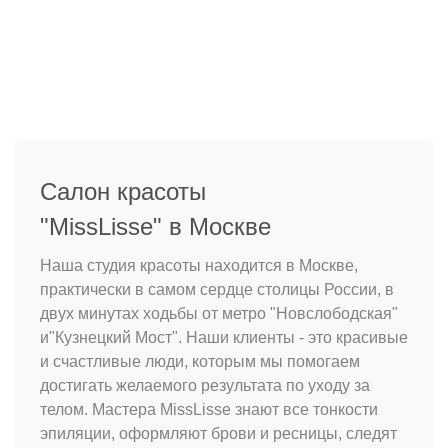
массы женщин процедура протекает с минимальным
дискомфортом – они испытывают легкое покалывание
в зоне обработки либо чувствуют тепло. Кроме того,
обычно перед процедурой наносится гель с эффектом
охлаждения, который уменьшает риск болевого
восприятия.
№6. Может ли после
Салон красоты
"MissLisse" в Москве
лазерной эпиляции
Наша студия красоты находится в Москве,
развиться рак кожи?
практически в самом сердце столицы России, в
двух минутах ходьбы от метро "Новслободская"
и"Кузнецкий Мост". Наши клиенты - это красивые
Излучение лазера безвредно, что имеет официальное
и счастливые люди, которым мы помогаем
подтверждение Ростеста. Кроме того, лазерное
достигать желаемого результата по уходу за
воздействие основано на инфракрасном луче, а рак
телом. Мастера MissLisse знают все тонкости
кожи вызывается ультрафиолетом. Поэтому
эпиляции, оформляют брови и ресницы, следят
«заполучить» недуг можно вследствие длительного