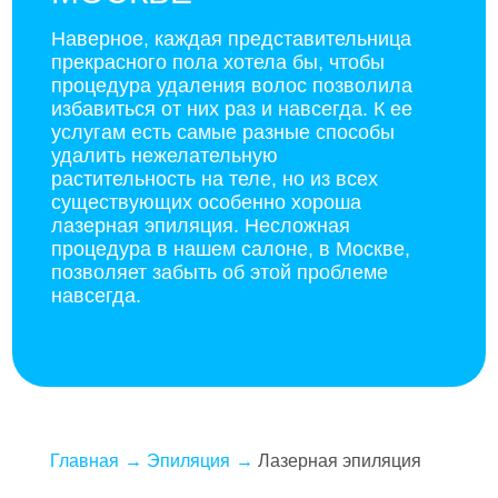
Наверное, каждая представительница
прекрасного пола хотела бы, чтобы
процедура удаления волос позволила
избавиться от них раз и навсегда. К ее
услугам есть самые разные способы
удалить нежелательную
растительность на теле, но из всех
существующих особенно хороша
лазерная эпиляция. Несложная
процедура в нашем салоне, в Москве,
позволяет забыть об этой проблеме
навсегда.
Главная
Эпиляция
Лазерная эпиляция