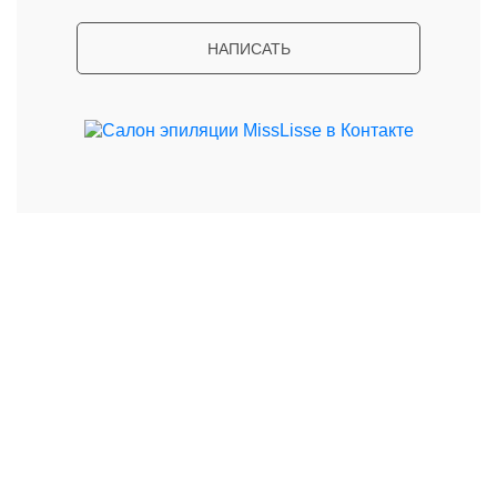
НАПИСАТЬ
Я согласен с условиями
обработки персональных
данных
ЗАПИСАТЬСЯ
№5. Лазерная эпиляция -
это больно?
Четко сказать нельзя, поскольку все зависит от
используемого лазера, от новизны оборудования,
индивидуальной чувствительности клиента и от
квалификации мастера. Но одно точно: у основной