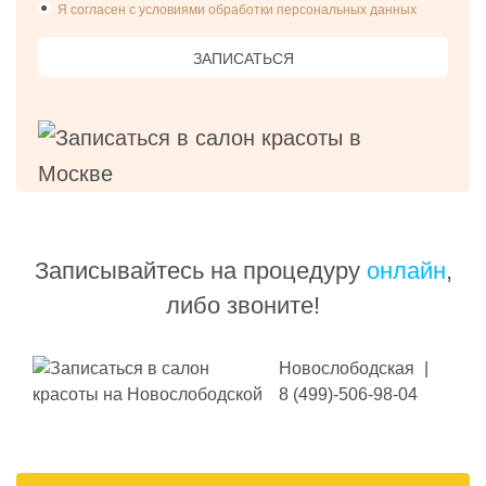
Я согласен с условиями обработки персональных данных
глубину проникновения в кожный покров, чем
простой лазер. Отличается меньшим числом
ЗАПИСАТЬСЯ
сеансов, но высокой
ценой
. Правда, все
относительно, поскольку ЭЛОС-курс не такой
длинный, как, например, при александритовой
лазерной эпиляции
.
AFT-метод
разработан израильтянами, компанией
«Alma Lasers». Представляет собой улучшенную
технологию фото- и лазерной эпиляции. Световое
Записывайтесь на процедуру
онлайн
,
излучение имеет длину волны 755-1200 нм.
либо звоните!
Удаляет и светлые, и темные волосы, кроме
седых. Подходит для людей с темной кожей.
Новослободская
|
8 (499)-506-98-04
Система IPL
. Не относится к лазерным
технологиям, но оказывает воздействие
интенсивным импульсным светом. Длина IPL-
волны составляет 600-1200 нм. Так же, как и лазер,