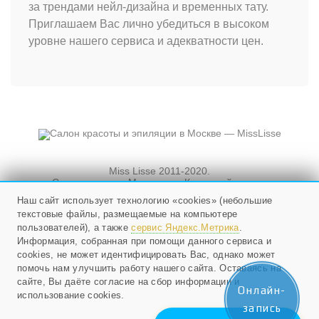
за трендами нейл-дизайна и временных тату.
пребывания на солнце либо в солярии, но не при
Приглашаем Вас лично убедиться в высоком
эпиляции лазером. Тем более и сама процедура
уровне нашего сервиса и адекватности цен.
проходит с большими перерывами.
№7. Можно ли проходить
лазерную эпиляцию, если
женщина имеет
Miss Lisse 2011-2020.
Салон красоты. Москва, ул. Кузнецкий мост, и
пигментацию кожи,
Новослободская, д. 3, стр. 3
Наш сайт использует технологию «cookies» (небольшие
текстовые файлы, размещаемые на компьютере
Мы работаем ежедневно
витилиго и другие
с 10 до 21, в воскресенье - с 10 до 20.
пользователей), а также
сервис Яндекс.Метрика
.
Информация, собранная при помощи данного сервиса и
cookies, не может идентифицировать Вас, однако может
аналогичные проблемы?
+79268524985
;
помочь нам улучшить работу нашего сайта. Оставаясь на
E-mail:
info@misslisse.ru
сайте, Вы даёте согласие на сбор информации и
Онлайн-
использование cookies.
Ограничения есть. Поэтому настоятельно
запись
рекомендуется предварительно обратиться к