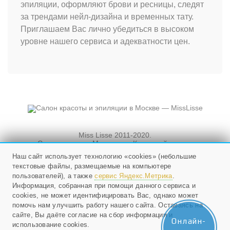
эпиляции, оформляют брови и ресницы, следят
за трендами нейл-дизайна и временных тату.
Приглашаем Вас лично убедиться в высоком
уровне нашего сервиса и адекватности цен.
Miss Lisse 2011-2020.
Салон красоты. Москва, ул. Кузнецкий мост, и
Новослободская, д. 3, стр. 3
Наш сайт использует технологию «cookies» (небольшие
текстовые файлы, размещаемые на компьютере
Мы работаем ежедневно
с 10 до 21, в воскресенье - с 10 до 20.
пользователей), а также
сервис Яндекс.Метрика
.
Информация, собранная при помощи данного сервиса и
cookies, не может идентифицировать Вас, однако может
+79268524985
;
помочь нам улучшить работу нашего сайта. Оставаясь на
E-mail:
info@misslisse.ru
сайте, Вы даёте согласие на сбор информации и
Онлайн-
использование cookies.