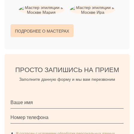
ПОДРОБНЕЕ О МАСТЕРАХ
Как подготовиться к
эпиляции бикини SKIN'S?
ПРОСТО ЗАПИШИСЬ НА ПРИЕМ
Заполните данную форму и мы вам перезвоним
Перед проведением процедуры биоэпиляции
бикини воском SKIN’S рекомендуется избежать
посещения солярия и получения естественного
загара. Также следует избегать походов в баню,
сауну и принятия горячей ванны. Подобные
манипуляции могут увеличить чувствительность
кожи и привести к ее повреждению во время
процедуры.
Я согласен с условиями обработки персональных данных