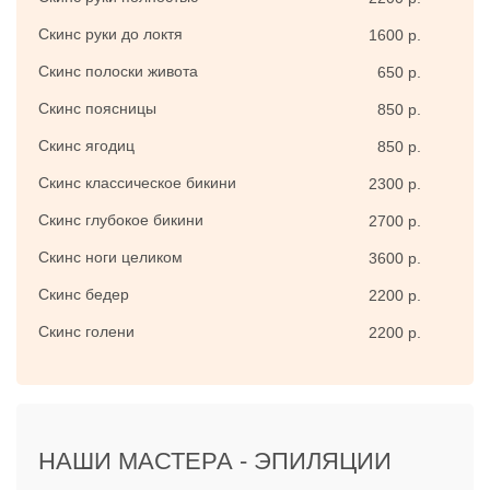
Скинс руки до локтя
1600 р.
Скинс полоски живота
650 р.
Скинс поясницы
850 р.
Скинс ягодиц
850 р.
Стоимость эпиляции
Скинс классическое бикини
2300 р.
Скинс глубокое бикини
бикини скинс
2700 р.
Скинс ноги целиком
3600 р.
Скинс бедер
2200 р.
ЭПИЛЯЦИЯ БИКИНИ ВОСКОМ
Скинс голени
2200 р.
SKIN'S -
ЦЕНЫ
Скинс классическое бикини
2300 р.
НАШИ МАСТЕРА -
ЭПИЛЯЦИИ
Скинс глубокое бикини
2700 р.