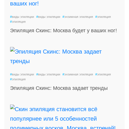
ПРОСТО ЗАПИШИСЬ НА ПРИЕМ
Заполните данную форму и мы вам перезвоним
#
виды эпиляции
#
виды эпиляции
#
энзимная эпиляция
#
эпиляция
#
эпиляция
Эпиляция Скинс: Москва будет у ваших ног!
Я согласен с условиями
обработки персональных
данных
#
виды эпиляции
#
виды эпиляции
#
энзимная эпиляция
#
эпиляция
#
эпиляция
ЗАПИСАТЬСЯ
Эпиляция Скинс: Москва задает тренды