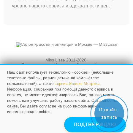
уровне нашего сервиса и адекватности цен.
Miss Lisse 2011-2020.
Салон красоты. Москва, ул. Кузнецкий мост, и
Новослободская, д. 3, стр. 3
Наш сайт использует технологию «cookies» (небольшие
текстовые файлы, размещаемые на компьютере
Мы работаем ежедневно
с 10 до 21, в воскресенье - с 10 до 20.
пользователей), а также
сервис Яндекс.Метрика
.
Информация, собранная при помощи данного сервиса и
cookies, не может идентифицировать Вас, однако может
+79268524985
;
помочь нам улучшить работу нашего сайта. Оставаясь на
E-mail:
info@misslisse.ru
сайте, Вы даёте согласие на сбор информации и
Онлайн-
использование cookies.
запись
ПОДТВЕРЖДАЮ