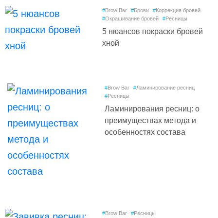
#
Brow Bar
#
Брови
#
Коррекция бровей
#
Окрашивание бровей
#
Ресницы
5 нюансов покраски бровей
хной
#
Brow Bar
#
Ламинирование ресниц
#
Ресницы
Ламинирования ресниц: о
преимуществах метода и
особенностях состава
#
Brow Bar
#
Ресницы