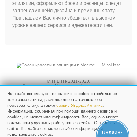
эпиляции, оформляют брови и ресницы, следят
за трендами нейл-дизайна и временных тату.
Приглашаем Вас лично убедиться в высоком
уровне нашего сервиса и адекватности цен.
Miss Lisse 2011-2020.
Салон красоты. Москва, ул. Кузнецкий мост, и
Новослободская, д. 3, стр. 3
Наш сайт использует технологию «cookies» (небольшие
текстовые файлы, размещаемые на компьютере
Мы работаем ежедневно
с 10 до 21, в воскресенье - с 10 до 20.
пользователей), а также
сервис Яндекс.Метрика
.
Информация, собранная при помощи данного сервиса и
cookies, не может идентифицировать Вас, однако может
+79268524985
;
помочь нам улучшить работу нашего сайта. Оставаясь на
E-mail:
info@misslisse.ru
сайте, Вы даёте согласие на сбор информации и
Онлайн-
использование cookies.