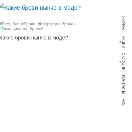
ЖУРНАЛ
#
Brow Bar
#
Брови
#
Коррекция бровей
#
Окрашивание бровей
Какие брови нынче в моде?
АКЦИИ
О СТУДИИ
КОНТАКТЫ
FAQ