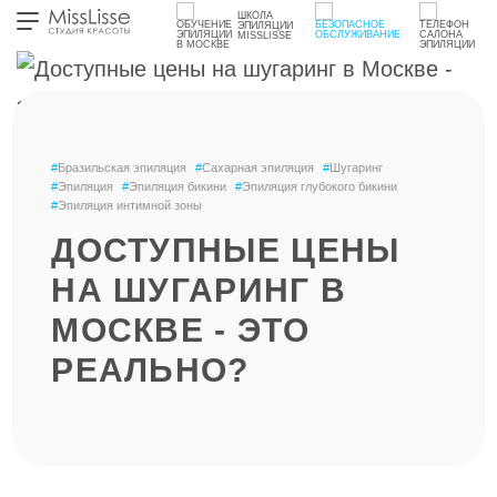
ШКОЛА
ЭПИЛЯЦИИ
MISSLISSE
#
Бразильская эпиляция
#
Сахарная эпиляция
#
Шугаринг
#
Эпиляция
#
Эпиляция бикини
#
Эпиляция глубокого бикини
#
Эпиляция интимной зоны
ДОСТУПНЫЕ ЦЕНЫ
НА ШУГАРИНГ В
МОСКВЕ - ЭТО
РЕАЛЬНО?