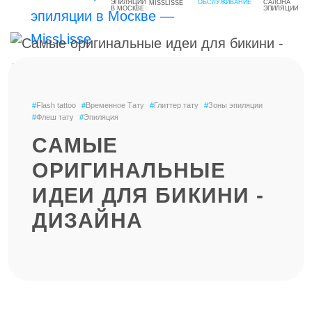
MISSLISSE
#
Flash tattoo
#
Временное Тату
#
Глиттер тату
#
Зоны эпиляции
#
Флеш тату
#
Эпиляция
САМЫЕ
ОРИГИНАЛЬНЫЕ
ИДЕИ ДЛЯ БИКИНИ -
ДИЗАЙНА