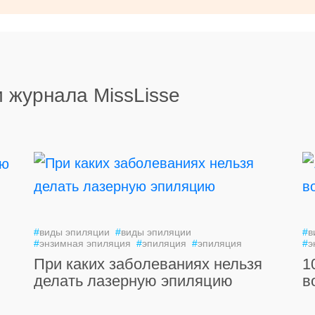
 журнала MissLisse
#
виды эпиляции
#
виды эпиляции
#
в
#
энзимная эпиляция
#
эпиляция
#
эпиляция
#
э
При каких заболеваниях нельзя
1
делать лазерную эпиляцию
в