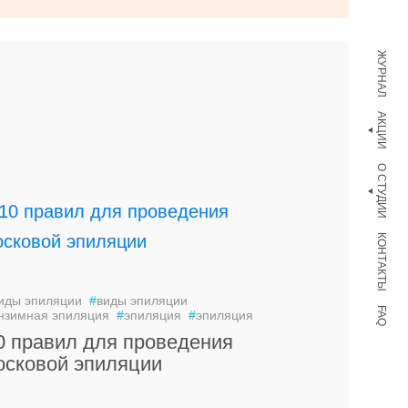
ЖУРНАЛ
АКЦИИ
О СТУДИИ
КОНТАКТЫ
иды эпиляции
#
виды эпиляции
FAQ
нзимная эпиляция
#
эпиляция
#
эпиляция
0 правил для проведения
осковой эпиляции