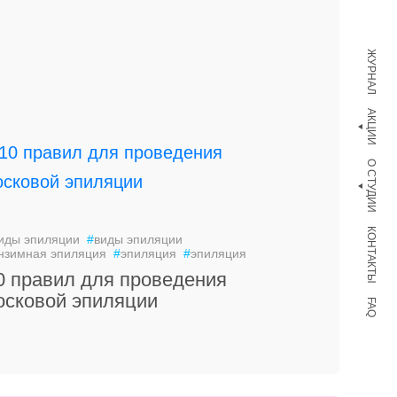
ЖУРНАЛ
АКЦИИ
О СТУДИИ
КОНТАКТЫ
иды эпиляции
#
виды эпиляции
нзимная эпиляция
#
эпиляция
#
эпиляция
0 правил для проведения
осковой эпиляции
FAQ