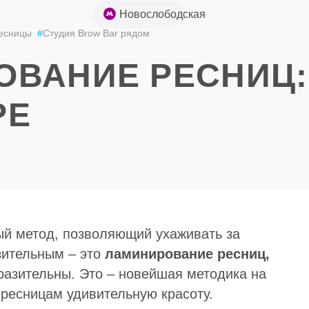
+7 (926) 852-
Новослободская
49-85
есницы
#
Студия Brow Bar рядом
ВАНИЕ РЕСНИЦ:
РЕ
ый метод, позволяющий ухаживать за
зительным – это
ламинирование ресниц,
разительны. Это – новейшая методика на
 ресницам удивительную красоту.