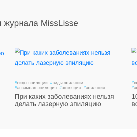
 журнала MissLisse
#
виды эпиляции
#
виды эпиляции
#
в
#
энзимная эпиляция
#
эпиляция
#
эпиляция
#
э
При каких заболеваниях нельзя
1
делать лазерную эпиляцию
в