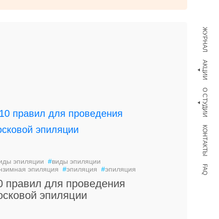
ЖУРНАЛ
АКЦИИ
О СТУДИИ
КОНТАКТЫ
иды эпиляции
#
виды эпиляции
FAQ
нзимная эпиляция
#
эпиляция
#
эпиляция
0 правил для проведения
осковой эпиляции