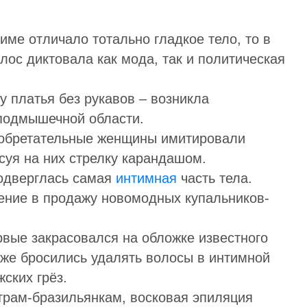
ме отличало тотально гладкое тело, то в
лос диктовала как мода, так и политическая
у платья без рукавов – возникла
 подмышечной области.
зобретательные женщины имитировали
суя на них стрелку карандашом.
подверглась самая
интимная
часть тела.
ение в продажу новомодных купальников-
рвые закрасовался на обложке известного
же бросились удалять волосы в интимной
ских грёз.
страм-бразильянкам, восковая эпиляция