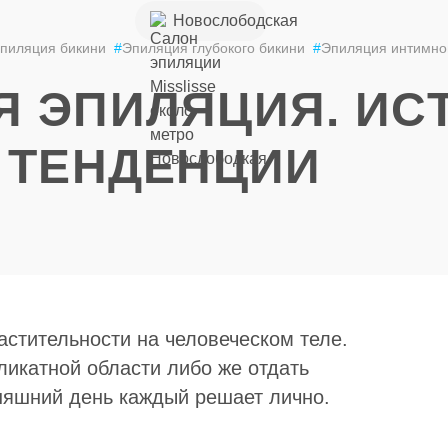
+7 (926) 852-
Новослободская
49-85
пиляция бикини
#
Эпиляция глубокого бикини
#
Эпиляция интимно
 ЭПИЛЯЦИЯ. ИС
 ТЕНДЕНЦИИ
стительности на человеческом теле.
ликатной области либо же отдать
няшний день каждый решает лично.