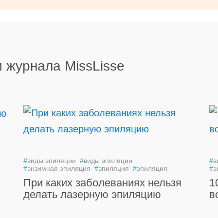
 журнала MissLisse
#
виды эпиляции
#
виды эпиляции
#
в
#
энзимная эпиляция
#
эпиляция
#
эпиляция
#
э
При каких заболеваниях нельзя
1
делать лазерную эпиляцию
в