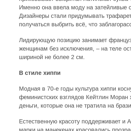
Именно она ввела моду на затейливые 
Дизайнеры стали придумывать трафареты
получаться выбрить всё, что заблагорас
Лидирующую позицию занимает француз
женщинам без исключения, – на теле ос
шириной не более 2 см.
В стиле хиппи
Модная в 70-е годы культура хиппи кос
феминистских взглядов Кейтлин Моран х
деньги, которые она не тратила на браз
Естественную красоту поддерживает и Am
марки на манекенах красовались прозр