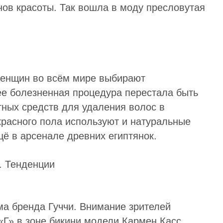
нов красоты. Так вошла в моду пресловутая
женщин во всём мире выбирают
ее болезненная процедура перестала быть
тных средств для удаления волос в
расного пола используют и натуральные
щё в арсенале древних египтянок.
ма бренда Гуччи. Внимание зрителей
«Г» в зоне бикини модели Кармен Касс.