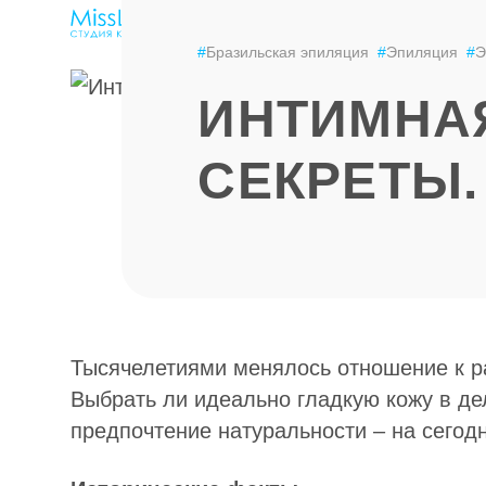
ЭПИЛЯЦИЯ
LPG-МАССАЖ
ЦЕНЫ
#
Бразильская эпиляция
#
Эпиляция
#
Э
ИНТИМНАЯ
СЕКРЕТЫ.
Тысячелетиями менялось отношение к ра
Выбрать ли идеально гладкую кожу в де
предпочтение натуральности – на сегод