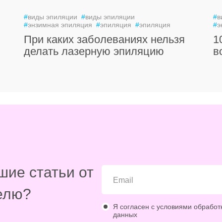
#
виды эпиляции
#
виды эпиляции
#
в
#
энзимная эпиляция
#
эпиляция
#
эпиляция
#
э
При каких заболеваниях нельзя
1
делать лазерную эпиляцию
в
шие статьи от
елю?
Я согласен с условиями обработ
данных