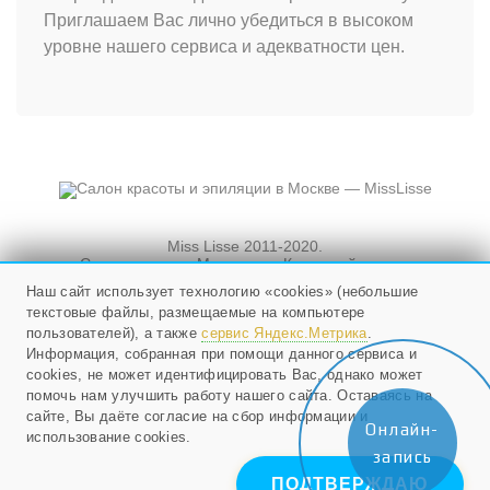
Приглашаем Вас лично убедиться в высоком
уровне нашего сервиса и адекватности цен.
Miss Lisse 2011-2020.
Салон красоты. Москва, ул. Кузнецкий мост, и
Новослободская, д. 3, стр. 3
Наш сайт использует технологию «cookies» (небольшие
текстовые файлы, размещаемые на компьютере
Мы работаем ежедневно
с 10 до 21, в воскресенье - с 10 до 20.
пользователей), а также
сервис Яндекс.Метрика
.
Информация, собранная при помощи данного сервиса и
cookies, не может идентифицировать Вас, однако может
+79268524985
;
помочь нам улучшить работу нашего сайта. Оставаясь на
E-mail:
info@misslisse.ru
сайте, Вы даёте согласие на сбор информации и
Онлайн-
использование cookies.
запись
ПОДТВЕРЖДАЮ