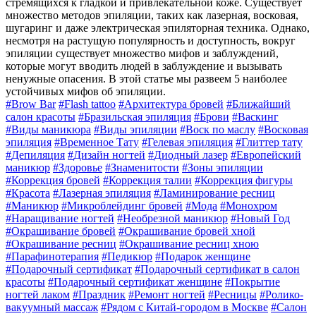
стремящихся к гладкой и привлекательной коже. Существует
множество методов эпиляции, таких как лазерная, восковая,
шугаринг и даже электрическая эпиляторная техника. Однако,
несмотря на растущую популярность и доступность, вокруг
эпиляции существует множество мифов и заблуждений,
которые могут вводить людей в заблуждение и вызывать
ненужные опасения. В этой статье мы развеем 5 наиболее
устойчивых мифов об эпиляции.
#
Brow Bar
#
Flash tattoo
#
Архитектура бровей
#
Ближайший
салон красоты
#
Бразильская эпиляция
#
Брови
#
Васкинг
#
Виды маникюра
#
Виды эпиляции
#
Воск по маслу
#
Восковая
эпиляция
#
Временное Тату
#
Гелевая эпиляция
#
Глиттер тату
#
Депиляция
#
Дизайн ногтей
#
Диодный лазер
#
Европейский
маникюр
#
Здоровье
#
Знаменитости
#
Зоны эпиляции
#
Коррекция бровей
#
Коррекция талии
#
Коррекция фигуры
#
Красота
#
Лазерная эпиляция
#
Ламинирование ресниц
#
Маникюр
#
Микроблейдинг бровей
#
Мода
#
Монохром
#
Наращивание ногтей
#
Необрезной маникюр
#
Новый Год
#
Окрашивание бровей
#
Окрашивание бровей хной
#
Окрашивание ресниц
#
Окрашивание ресниц хною
#
Парафинотерапия
#
Педикюр
#
Подарок женщине
#
Подарочный сертификат
#
Подарочный сертификат в салон
красоты
#
Подарочный сертификат женщине
#
Покрытие
ногтей лаком
#
Праздник
#
Ремонт ногтей
#
Ресницы
#
Ролико-
вакуумный массаж
#
Рядом с Китай-городом в Москве
#
Салон