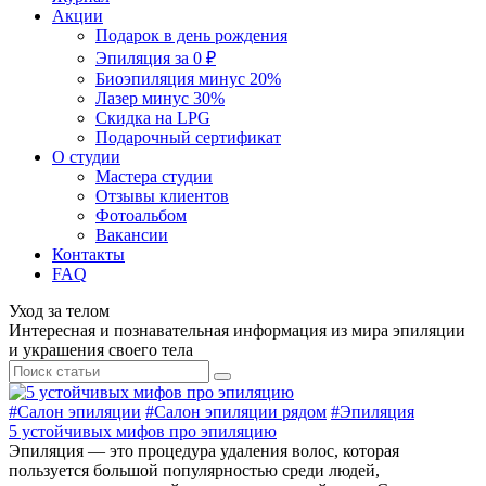
Акции
Подарок в день рождения
Эпиляция за 0 ₽
Биоэпиляция минус 20%
Лазер минус 30%
Скидка на LPG
Подарочный сертификат
О студии
Мастера студии
Отзывы клиентов
Фотоальбом
Вакансии
Контакты
FAQ
Уход за телом
Интересная и познавательная информация из мира эпиляции
и украшения своего тела
#
Салон эпиляции
#
Салон эпиляции рядом
#
Эпиляция
5 устойчивых мифов про эпиляцию
Эпиляция — это процедура удаления волос, которая
пользуется большой популярностью среди людей,