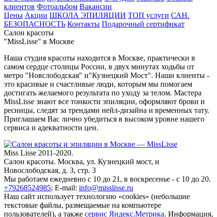
клиентов
Фотоальбом
Вакансии
Цены
Акции
ШКОЛА ЭПИЛЯЦИИ
ТОП услуги
САН.
БЕЗОПАСНОСТЬ
Контакты
Подарочный сертификат
Салон красоты
"MissLisse" в Москве
Наша студия красоты находится в Москве, практически в
самом сердце столицы России, в двух минутах ходьбы от
метро "Новслободская" и"Кузнецкий Мост". Наши клиенты -
это красивые и счастливые люди, которым мы помогаем
достигать желаемого результата по уходу за телом. Мастера
MissLisse знают все тонкости эпиляции, оформляют брови и
ресницы, следят за трендами нейл-дизайна и временных тату.
Приглашаем Вас лично убедиться в высоком уровне нашего
сервиса и адекватности цен.
Miss Lisse 2011-2020.
Салон красоты. Москва, ул. Кузнецкий мост, и
Новослободская, д. 3, стр. 3
Мы работаем ежедневно
с 10 до 21, в воскресенье - с 10 до 20.
+79268524985
;
E-mail:
info@misslisse.ru
Наш сайт использует технологию «cookies» (небольшие
текстовые файлы, размещаемые на компьютере
пользователей), а также
сервис Яндекс.Метрика
. Информация,