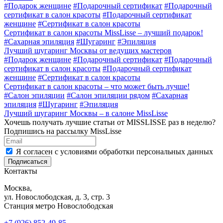
#
Подарок женщине
#
Подарочный сертификат
#
Подарочный
сертификат в салон красоты
#
Подарочный сертификат
женщине
#
Сертификат в салон красоты
Сертификат в салон красоты MissLisse – лучший подарок!
#
Сахарная эпиляция
#
Шугаринг
#
Эпиляция
Лучший шугаринг Москвы от ведущих мастеров
#
Подарок женщине
#
Подарочный сертификат
#
Подарочный
сертификат в салон красоты
#
Подарочный сертификат
женщине
#
Сертификат в салон красоты
Сертификат в салон красоты – что может быть лучше!
#
Салон эпиляции
#
Салон эпиляции рядом
#
Сахарная
эпиляция
#
Шугаринг
#
Эпиляция
Лучший шугаринг Москвы – в салоне MissLisse
Хочешь получать лучшие статьи от MISSLISSE раз в неделю?
Подпишись на рассылку MissLisse
Я согласен с условиями обработки персональных данных
Подписаться
Контакты
Москва,
ул. Новослободская, д. 3, стр. 3
Станция метро Новослободская
+7 (926) 852-49-85