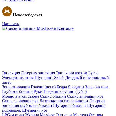
Новослободская
Написать
Эпиляция
Лазерная эпиляция
Эпиляция воском
Lycon
Электроэпиляция
Шугаринг
Skin’s
Диодный и неодимовый
лазер
Зоны эпиляции
Голени (ноги)
Бедра
Ягодицы
Зона бикини
Глубокое бикини
Руки
Подмышки
Лицо (губы)
Модно в этом сезоне
Скинс бикини
Скинс эпиляция ног
Скинс эпиляция рук
Лазерная эпиляция бикини
Лазерная
эпиляция глубокого бикини
Шугаринг бикини
Шугаринг
подмышек
Шугаринг ног
LPG-массаж
Журнал Misslisse
О студии
Мастера
Отзывы