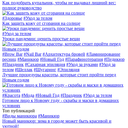
Как подобрать купальник, чтобы не выдавал лишний вес:
полное руководство
#
Здоровье
#
Уход за телом
Как защить кожу от сгорания на солнце
#
Уход за телом
Уроки пандемии: ценить простые вещи
#
Brow Bar
#
Nail Bar
#
Архитектура бровей
#
Ламинирование
ресниц
#
Маникюр
#
Новый Год
#
Парафинотерапия
#
Педикюр
#
Праздник
#
Сахарная эпиляция
#
Уход за руками
#
Уход за
телом
#
Шеллак
#
Шугаринг
#
Эпиляция
Лучшие процедуры красоты, которые стоит пройти перед
Новым годом
#
Красота
#
Мода
#
Новый Год
#
Праздник
#
Уход за телом
Готовим лицо к Новому году - скрабы и маски в домашних
условиях
Топ публикаций
#
Виды маникюра
#
Маникюр
Новый маникюр: зима в городе может быть красивой и
уютной!