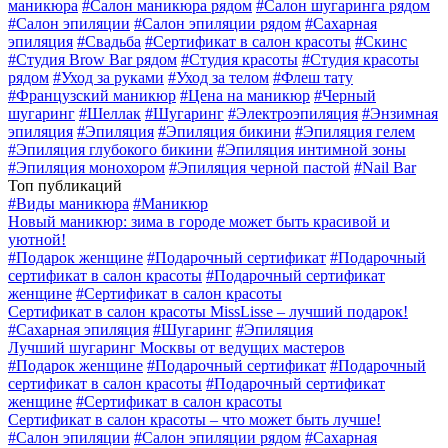
маникюра
#
Салон маникюра рядом
#
Салон шугаринга рядом
#
Салон эпиляции
#
Салон эпиляции рядом
#
Сахарная
эпиляция
#
Свадьба
#
Сертификат в салон красоты
#
Скинс
#
Студия Brow Bar рядом
#
Студия красоты
#
Студия красоты
рядом
#
Уход за руками
#
Уход за телом
#
Флеш тату
#
Французский маникюр
#
Цена на маникюр
#
Черный
шугаринг
#
Шеллак
#
Шугаринг
#
Электроэпиляция
#
Энзимная
эпиляция
#
Эпиляция
#
Эпиляция бикини
#
Эпиляция гелем
#
Эпиляция глубокого бикини
#
Эпиляция интимной зоны
#
Эпиляция монохором
#
Эпиляция черной пастой
#
Nail Bar
Топ публикаций
#
Виды маникюра
#
Маникюр
Новый маникюр: зима в городе может быть красивой и
уютной!
#
Подарок женщине
#
Подарочный сертификат
#
Подарочный
сертификат в салон красоты
#
Подарочный сертификат
женщине
#
Сертификат в салон красоты
Сертификат в салон красоты MissLisse – лучший подарок!
#
Сахарная эпиляция
#
Шугаринг
#
Эпиляция
Лучший шугаринг Москвы от ведущих мастеров
#
Подарок женщине
#
Подарочный сертификат
#
Подарочный
сертификат в салон красоты
#
Подарочный сертификат
женщине
#
Сертификат в салон красоты
Сертификат в салон красоты – что может быть лучше!
#
Салон эпиляции
#
Салон эпиляции рядом
#
Сахарная