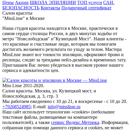
Цены
Акции
ШКОЛА ЭПИЛЯЦИИ
ТОП услуги
САН.
БЕЗОПАСНОСТЬ
Контакты
Подарочный сертификат
Салон красоты
"MissLisse" в Москве
Наша студия красоты находится в Москве, практически в
самом сердце столицы России, в двух минутах ходьбы от
метро "Новслободская" и"Кузнецкий Мост". Наши клиенты -
это красивые и счастливые люди, которым мы помогаем
достигать желаемого результата по уходу за телом. Мастера
MissLisse знают все тонкости эпиляции, оформляют брови и
ресницы, следят за трендами нейл-дизайна и временных тату.
Приглашаем Вас лично убедиться в высоком уровне нашего
сервиса и адекватности цен.
Miss Lisse 2011-2020.
Салон красоты. Москва, ул. Кузнецкий мост, и
Новослободская, д. 3, стр. 3
Мы работаем ежедневно
с 10 до 21, в воскресенье - с 10 до 20.
+79268524985
;
E-mail:
info@misslisse.ru
Наш сайт использует технологию «cookies» (небольшие
текстовые файлы, размещаемые на компьютере
пользователей), а также
сервис Яндекс.Метрика
. Информация,
собранная при помощи данного сервиса и cookies, не может