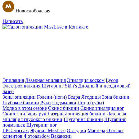
Новослободская
Написать
Эпиляция
Лазерная эпиляция
Эпиляция воском
Lycon
Электроэпиляция
Шугаринг
Skin’s
Диодный и неодимовый
лазер
Зоны эпиляции
Голени (ноги)
Бедра
Ягодицы
Зона бикини
Глубокое бикини
Руки
Подмышки
Лицо (губы)
Модно в этом сезоне
Скинс бикини
Скинс эпиляция ног
Скинс эпиляция рук
Лазерная эпиляция бикини
Лазерная
эпиляция глубокого бикини
Шугаринг бикини
Шугаринг
подмышек
Шугаринг ног
LPG-массаж
Журнал Misslisse
О студии
Мастера
Отзывы
клиентов
Фотоальбом
Вакансии