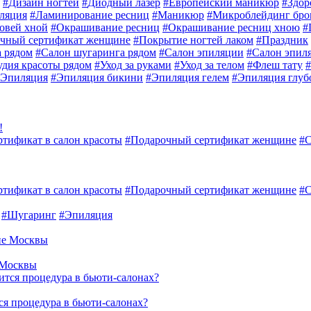
#
Дизайн ногтей
#
Диодный лазер
#
Европейский маникюр
#
Здор
иляция
#
Ламинирование ресниц
#
Маникюр
#
Микроблейдинг бро
овей хной
#
Окрашивание ресниц
#
Окрашивание ресниц хною
#
чный сертификат женщине
#
Покрытие ногтей лаком
#
Праздник
 рядом
#
Салон шугаринга рядом
#
Салон эпиляции
#
Салон эпил
удия красоты рядом
#
Уход за руками
#
Уход за телом
#
Флеш тату
#
Эпиляция
#
Эпиляция бикини
#
Эпиляция гелем
#
Эпиляция глуб
!
тификат в салон красоты
#
Подарочный сертификат женщине
#
С
тификат в салон красоты
#
Подарочный сертификат женщине
#
С
#
Шугаринг
#
Эпиляция
 Москвы
ся процедура в бьюти-салонах?