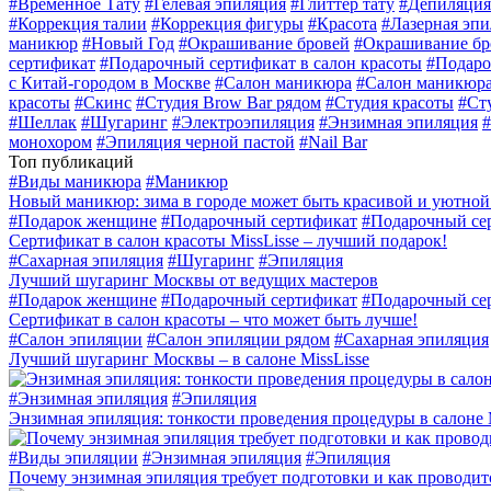
#
Временное Тату
#
Гелевая эпиляция
#
Глиттер тату
#
Депиляция
#
Коррекция талии
#
Коррекция фигуры
#
Красота
#
Лазерная эп
маникюр
#
Новый Год
#
Окрашивание бровей
#
Окрашивание бр
сертификат
#
Подарочный сертификат в салон красоты
#
Подаро
с Китай-городом в Москве
#
Салон маникюра
#
Салон маникюра
красоты
#
Скинс
#
Студия Brow Bar рядом
#
Студия красоты
#
Ст
#
Шеллак
#
Шугаринг
#
Электроэпиляция
#
Энзимная эпиляция
#
монохором
#
Эпиляция черной пастой
#
Nail Bar
Топ публикаций
#
Виды маникюра
#
Маникюр
Новый маникюр: зима в городе может быть красивой и уютной
#
Подарок женщине
#
Подарочный сертификат
#
Подарочный сер
Сертификат в салон красоты MissLisse – лучший подарок!
#
Сахарная эпиляция
#
Шугаринг
#
Эпиляция
Лучший шугаринг Москвы от ведущих мастеров
#
Подарок женщине
#
Подарочный сертификат
#
Подарочный сер
Сертификат в салон красоты – что может быть лучше!
#
Салон эпиляции
#
Салон эпиляции рядом
#
Сахарная эпиляция
Лучший шугаринг Москвы – в салоне MissLisse
#
Энзимная эпиляция
#
Эпиляция
Энзимная эпиляция: тонкости проведения процедуры в салоне
#
Виды эпиляции
#
Энзимная эпиляция
#
Эпиляция
Почему энзимная эпиляция требует подготовки и как проводит