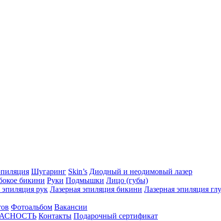
эпиляция
Шугаринг
Skin’s
Диодный и неодимовый лазер
бокое бикини
Руки
Подмышки
Лицо (губы)
 эпиляция рук
Лазерная эпиляция бикини
Лазерная эпиляция гл
тов
Фотоальбом
Вакансии
ПАСНОСТЬ
Контакты
Подарочный сертификат