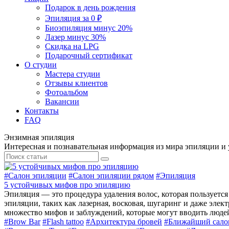
Подарок в день рождения
Эпиляция за 0 ₽
Биоэпиляция минус 20%
Лазер минус 30%
Скидка на LPG
Подарочный сертификат
О студии
Мастера студии
Отзывы клиентов
Фотоальбом
Вакансии
Контакты
FAQ
Энзимная эпиляция
Интересная и познавательная информация из мира эпиляции и 
#
Салон эпиляции
#
Салон эпиляции рядом
#
Эпиляция
5 устойчивых мифов про эпиляцию
Эпиляция — это процедура удаления волос, которая пользуетс
эпиляции, таких как лазерная, восковая, шугаринг и даже эле
множество мифов и заблуждений, которые могут вводить людей
#
Brow Bar
#
Flash tattoo
#
Архитектура бровей
#
Ближайший сало