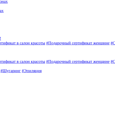
ах
!
тификат в салон красоты
#
Подарочный сертификат женщине
#
С
тификат в салон красоты
#
Подарочный сертификат женщине
#
С
#
Шугаринг
#
Эпиляция