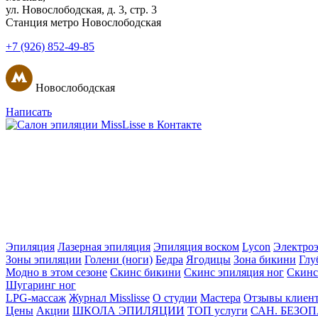
ул. Новослободская, д. 3, стр. 3
Станция метро Новослободская
+7 (926) 852-49-85
Новослободская
Написать
Эпиляция
Лазерная эпиляция
Эпиляция воском
Lycon
Электро
Зоны эпиляции
Голени (ноги)
Бедра
Ягодицы
Зона бикини
Глу
Модно в этом сезоне
Скинс бикини
Скинс эпиляция ног
Скинс
Шугаринг ног
LPG-массаж
Журнал Misslisse
О студии
Мастера
Отзывы клиен
Цены
Акции
ШКОЛА ЭПИЛЯЦИИ
ТОП услуги
САН. БЕЗО