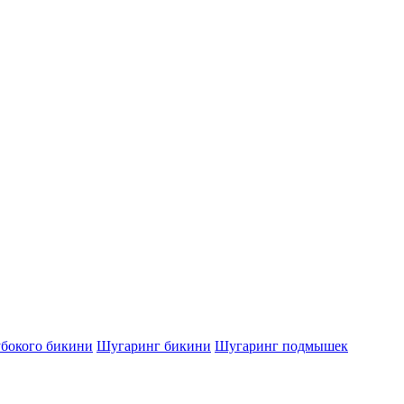
убокого бикини
Шугаринг бикини
Шугаринг подмышек