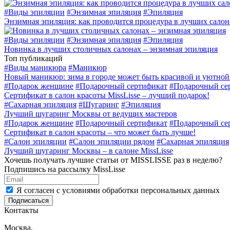
#
Виды эпиляции
#
Энзимная эпиляция
#
Эпиляция
Энзимная эпиляция: как проводится процедура в лучших салон
#
Виды эпиляции
#
Энзимная эпиляция
#
Эпиляция
Новинка в лучших столичных салонах – энзимная эпиляция
Топ публикаций
#
Виды маникюра
#
Маникюр
Новый маникюр: зима в городе может быть красивой и уютной
#
Подарок женщине
#
Подарочный сертификат
#
Подарочный сер
Сертификат в салон красоты MissLisse – лучший подарок!
#
Сахарная эпиляция
#
Шугаринг
#
Эпиляция
Лучший шугаринг Москвы от ведущих мастеров
#
Подарок женщине
#
Подарочный сертификат
#
Подарочный сер
Сертификат в салон красоты – что может быть лучше!
#
Салон эпиляции
#
Салон эпиляции рядом
#
Сахарная эпиляция
Лучший шугаринг Москвы – в салоне MissLisse
Хочешь получать лучшие статьи от MISSLISSE раз в неделю?
Подпишись на рассылку MissLisse
Я согласен с условиями обработки персональных данных
Подписаться
Контакты
Москва,