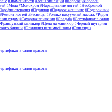
овье
#
Знаменитости
#
Зоны эпиляции
#
Коррекция бровей
вей
#
Мода
#
Монохром
#
Наращивание ногтей
#
Необрезной
Парафинотерапия
#
Педикюр
#
Подарок женщине
#
Подарочный
#
Ремонт ногтей
#
Ресницы
#
Ролико-вакуумный массаж
#
Рядом
яции рядом
#
Сахарная эпиляция
#
Свадьба
#
Сертификат в салон
Французский маникюр
#
Цена на маникюр
#
Черный шугаринг
окого бикини
#
Эпиляция интимной зоны
#
Эпиляция
ертификат в салон красоты
ертификат в салон красоты