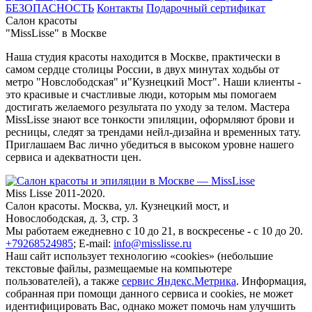
БЕЗОПАСНОСТЬ
Контакты
Подарочный сертификат
Салон красоты
"MissLisse" в Москве
Наша студия красоты находится в Москве, практически в
самом сердце столицы России, в двух минутах ходьбы от
метро "Новслободская" и"Кузнецкий Мост". Наши клиенты -
это красивые и счастливые люди, которым мы помогаем
достигать желаемого результата по уходу за телом. Мастера
MissLisse знают все тонкости эпиляции, оформляют брови и
ресницы, следят за трендами нейл-дизайна и временных тату.
Приглашаем Вас лично убедиться в высоком уровне нашего
сервиса и адекватности цен.
Miss Lisse 2011-2020.
Салон красоты. Москва, ул. Кузнецкий мост, и
Новослободская, д. 3, стр. 3
Мы работаем ежедневно
с 10 до 21, в воскресенье - с 10 до 20.
+79268524985
;
E-mail:
info@misslisse.ru
Наш сайт использует технологию «cookies» (небольшие
текстовые файлы, размещаемые на компьютере
пользователей), а также
сервис Яндекс.Метрика
. Информация,
собранная при помощи данного сервиса и cookies, не может
идентифицировать Вас, однако может помочь нам улучшить