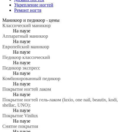
Укрепление ногтей
Ремонт ногтя
Маникюр и педикюр -
цены
Классический маникюр
На паузе
Аппаратный маникюр
На паузе
Европейский маникюр
На паузе
Педикюр классический
На паузе
Педикюр экспресс
На паузе
Комбинированный педикюр
На паузе
Покрытие ногтей лаком
На паузе
Покрытие ногтей гель-лаком (luxio, one nail, beautix, kodi,
shellac, UNO):
На паузе
Покрытие Vinilux
На паузе
Снятие покрытия
На паузе