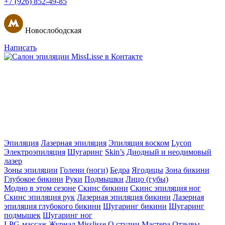
+7 (926) 852-49-85
Новослободская
Написать
Эпиляция
Лазерная эпиляция
Эпиляция воском
Lycon
Электроэпиляция
Шугаринг
Skin’s
Диодный и неодимовый
лазер
Зоны эпиляции
Голени (ноги)
Бедра
Ягодицы
Зона бикини
Глубокое бикини
Руки
Подмышки
Лицо (губы)
Модно в этом сезоне
Скинс бикини
Скинс эпиляция ног
Скинс эпиляция рук
Лазерная эпиляция бикини
Лазерная
эпиляция глубокого бикини
Шугаринг бикини
Шугаринг
подмышек
Шугаринг ног
LPG-массаж
Журнал Misslisse
О студии
Мастера
Отзывы