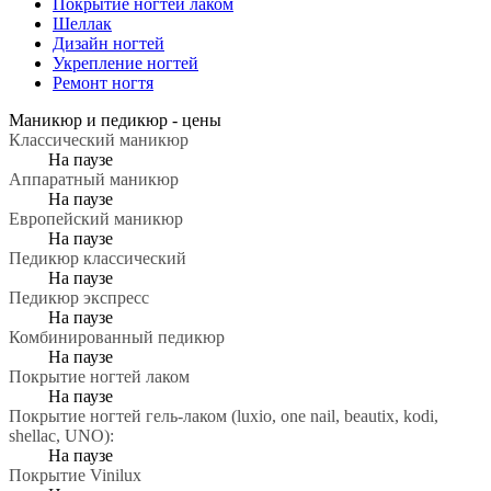
Покрытие ногтей лаком
Шеллак
Дизайн ногтей
Укрепление ногтей
Ремонт ногтя
Маникюр и педикюр -
цены
Классический маникюр
На паузе
Аппаратный маникюр
На паузе
Европейский маникюр
На паузе
Педикюр классический
На паузе
Педикюр экспресс
На паузе
Комбинированный педикюр
На паузе
Покрытие ногтей лаком
На паузе
Покрытие ногтей гель-лаком (luxio, one nail, beautix, kodi,
shellac, UNO):
На паузе
Покрытие Vinilux