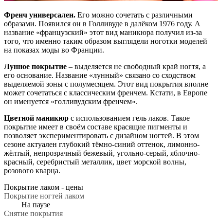
Френч универсален.
Его можно сочетать с различными
образами. Появился он в Голливуде в далёком 1976 году. А
название «французский» этот вид маникюра получил из-за
того, что именно таким образом выглядели ноготки моделей
на показах моды во Франции.
Лунное покрытие
– выделяется не свободный край ногтя, а
его основание. Название «лунный» связано со сходством
выделяемой зоны с полумесяцем. Этот вид покрытия вполне
может сочетаться с классическим френчем. Кстати, в Европе
он именуется «голливудским френчем».
Цветной маникюр
с использованием гель лаков. Такое
покрытие имеет в своём составе красящие пигменты и
позволяет экспериментировать с дизайном ногтей. В этом
сезоне актуален глубокий тёмно-синий оттенок, лимонно-
жёлтый, непрозрачный бежевый, угольно-серый, яблочно-
красный, серебристый металлик, цвет морской волны,
розового кварца.
Покрытие лаком -
цены
Покрытие ногтей лаком
На паузе
Снятие покрытия