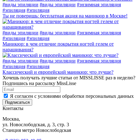
#
виды эпиляции
#
виды эпиляции
#
энзимная эпиляция
#
эпиляция
#
эпиляция
Ты не поверишь: бесплатная акция на маникюр в Москве!
#
виды эпиляции
#
виды эпиляции
#
энзимная эпиляция
#
эпиляция
#
эпиляция
Маникюр: в чем отличие покрытия ногтей гелем от
наращивания?
#
виды эпиляции
#
виды эпиляции
#
энзимная эпиляция
#
эпиляция
#
эпиляция
Классический и европейский маникюр: что лучше?
Хочешь получать лучшие статьи от MISSLISSE раз в неделю?
Подпишись на рассылку MissLisse
Я согласен с условиями обработки персональных данных
Подписаться
Контакты
Москва,
ул. Новослободская, д. 3, стр. 3
Станция метро Новослободская