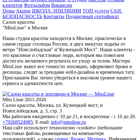
клиентов
Фотоальбом
Вакансии
Цены
Акции
ШКОЛА ЭПИЛЯЦИИ
ТОП услуги
САН.
БЕЗОПАСНОСТЬ
Контакты
Подарочный сертификат
Салон красоты
"MissLisse" в Москве
Наша студия красоты находится в Москве, практически в
самом сердце столицы России, в двух минутах ходьбы от
метро "Новслободская" и"Кузнецкий Мост". Наши клиенты -
это красивые и счастливые люди, которым мы помогаем
достигать желаемого результата по уходу за телом. Мастера
MissLisse знают все тонкости эпиляции, оформляют брови и
ресницы, следят за трендами нейл-дизайна и временных тату.
Приглашаем Вас лично убедиться в высоком уровне нашего
сервиса и адекватности цен.
Miss Lisse 2011-2020.
Салон красоты. Москва, ул. Кузнецкий мост, и
Новослободская, д. 3, стр. 3
Мы работаем ежедневно
с 10 до 21, в воскресенье - с 10 до 20.
+79268524985
;
E-mail:
info@misslisse.ru
Наш сайт использует технологию «cookies» (небольшие
текстовые файлы, размещаемые на компьютере
пользователей), а также
сервис Яндекс.Метрика
. Информация,