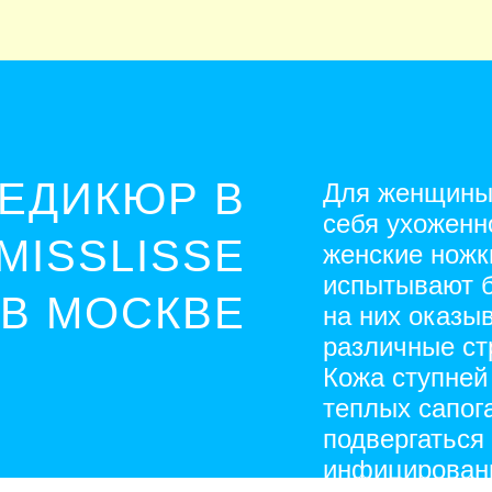
ЕДИКЮР В
Для женщины
себя ухоженн
MISSLISSE
женские ножк
испытывают б
В МОСКВЕ
на них оказы
различные ст
Кожа ступней
теплых сапог
подвергаться
инфицировани