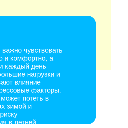
 важно чувствовать
о и комфортно, а
и каждый день
ольшие нагрузки и
вают влияние
рессовые факторы.
 может потеть в
ах зимой и
 риску
я в летней