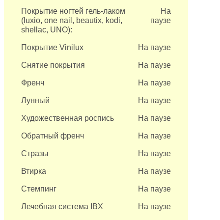
Покрытие ногтей гель-лаком
На
(luxio, one nail, beautix, kodi,
паузе
shellac, UNO):
Покрытие Vinilux
На паузе
Снятие покрытия
На паузе
Френч
На паузе
Лунный
На паузе
Художественная роспись
На паузе
Обратный френч
На паузе
Стразы
На паузе
Втирка
На паузе
Стемпинг
На паузе
Лечебная система IBX
На паузе